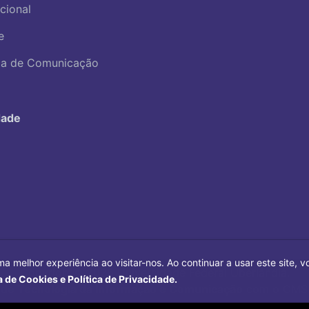
ucional
e
ica de Comunicação
dade
ma melhor experiência ao visitar-nos. Ao continuar a usar este site,
Copyright©
2026
Universidade Federal Uberlândia.
a de Cookies e Política de Privacidade.
 de Tecnologia da Informação e Comunicação
com o CMS 