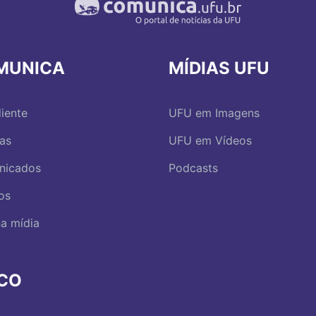
MUNICA
MÍDIAS UFU
iente
UFU em Imagens
ias
UFU em Vídeos
nicados
Podcasts
os
a mídia
RCO