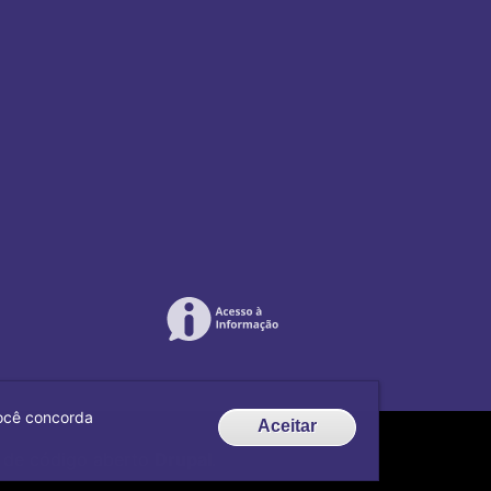
 você concorda
Aceitar
de código aberto
Drupal
.