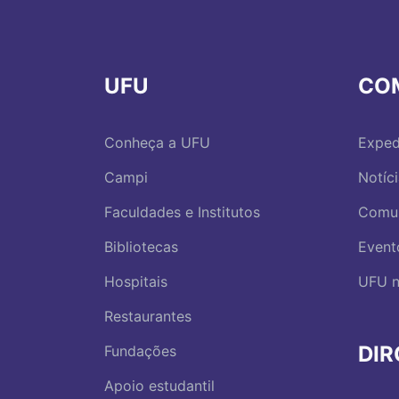
UFU
CO
Conheça a UFU
Exped
Campi
Notíc
Faculdades e Institutos
Comu
Bibliotecas
Event
Hospitais
UFU n
Restaurantes
DI
Fundações
Apoio estudantil