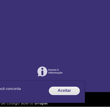
 você concorda
Aceitar
de código aberto
Drupal
.