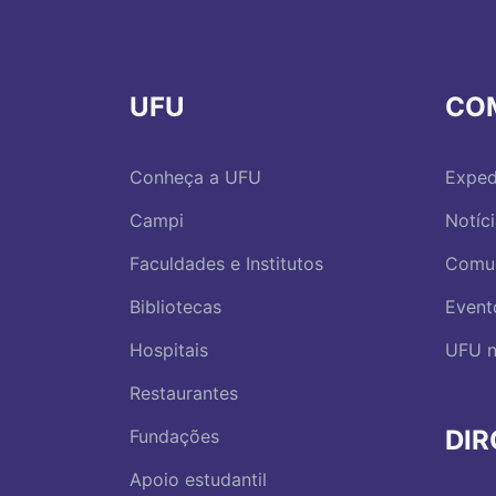
UFU
CO
Conheça a UFU
Exped
Campi
Notíc
Faculdades e Institutos
Comu
Bibliotecas
Event
Hospitais
UFU n
Restaurantes
DI
Fundações
Apoio estudantil