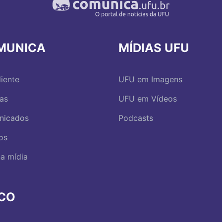
MUNICA
MÍDIAS UFU
iente
UFU em Imagens
ias
UFU em Vídeos
nicados
Podcasts
os
a mídia
RCO