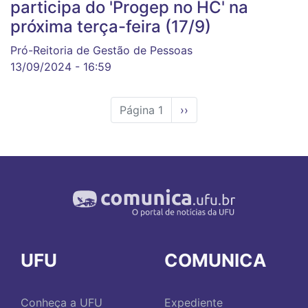
participa do 'Progep no HC' na
próxima terça-feira (17/9)
Pró-Reitoria de Gestão de Pessoas
13/09/2024 - 16:59
Página 1
Próxima
››
página
UFU
COMUNICA
Conheça a UFU
Expediente