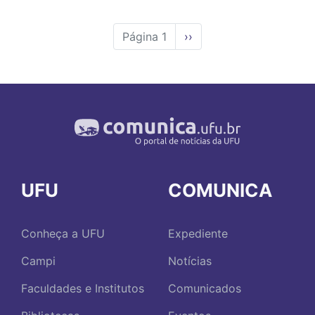
Página 1
Próxima
››
página
UFU
COMUNICA
Conheça a UFU
Expediente
Campi
Notícias
Faculdades e Institutos
Comunicados