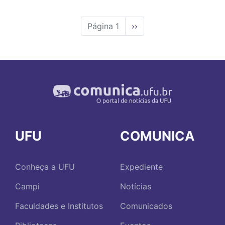
Página 1
Próxima
››
página
UFU
COMUNICA
Conheça a UFU
Expediente
Campi
Notícias
Faculdades e Institutos
Comunicados