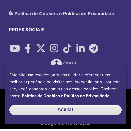
Política de Cookies e Política de Privacidade
REDES SOCIAIS
Este site usa cookies para nos ajudar a oferecer uma
melhor experiência ao visitar-nos. Ao continuar a usar este
site, você concorda com o uso desses cookies. Conheça
Copyright©
2026
Universidade Federal
nossa
Política de Cookies e Política de Privacidade.
Uberlândia.
Desenvolvido por
Centro de Tecnologia da
Aceitar
Informação e Comunicação
com o CMS de
código aberto
Drupal
.