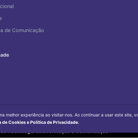
ucional
e
ica de Comunicação
dade
ma melhor experiência ao visitar-nos. Ao continuar a usar este site,
a de Cookies e Política de Privacidade.
Copyright©
2026
Universidade Federal Uberlândia.
 de Tecnologia da Informação e Comunicação
com o CMS 