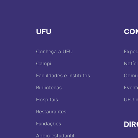
UFU
CO
Conheça a UFU
Exped
Campi
Notíc
Faculdades e Institutos
Comu
Bibliotecas
Event
Hospitais
UFU n
Restaurantes
DI
Fundações
Apoio estudantil