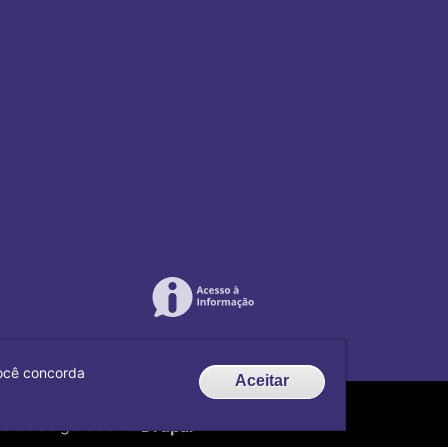
 você concorda
Aceitar
de código aberto
Drupal
.