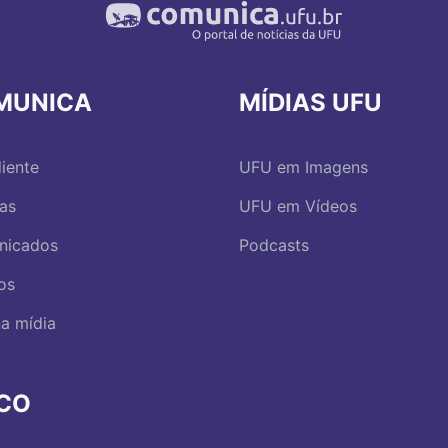
MUNICA
MÍDIAS UFU
iente
UFU em Imagens
ias
UFU em Vídeos
nicados
Podcasts
os
a mídia
RCO