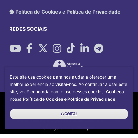
Política de Cookies e Política de Privacidade
REDES SOCIAIS
Este site usa cookies para nos ajudar a oferecer uma
melhor experiência ao visitar-nos. Ao continuar a usar este
site, você concorda com o uso desses cookies. Conheça
Copyright©
2026
Universidade Federal
nossa
Política de Cookies e Política de Privacidade.
Uberlândia.
Desenvolvido por
Centro de Tecnologia da
Aceitar
Informação e Comunicação
com o CMS de
código aberto
Drupal
.