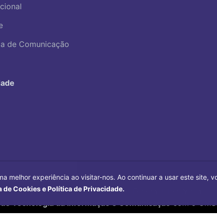
ucional
e
ica de Comunicação
dade
ma melhor experiência ao visitar-nos. Ao continuar a usar este site,
a de Cookies e Política de Privacidade.
Copyright©
2026
Universidade Federal Uberlândia.
 de Tecnologia da Informação e Comunicação
com o CMS 