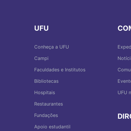
UFU
CO
Conheça a UFU
Exped
Campi
Notíc
Faculdades e Institutos
Comu
Bibliotecas
Event
Hospitais
UFU n
Restaurantes
DI
Fundações
Apoio estudantil