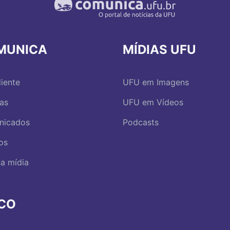
MUNICA
MÍDIAS UFU
iente
UFU em Imagens
ias
UFU em Vídeos
nicados
Podcasts
os
a mídia
RCO