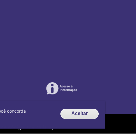
 você concorda
Aceitar
de código aberto
Drupal
.