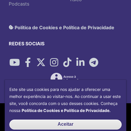
Podcasts
Política de Cookies e Política de Privacidade
REDES SOCIAIS
Este site usa cookies para nos ajudar a oferecer uma
melhor experiência ao visitar-nos. Ao continuar a usar este
site, você concorda com o uso desses cookies. Conheça
Copyright©
2026
Universidade Federal
nossa
Política de Cookies e Política de Privacidade.
Uberlândia.
Desenvolvido por
Centro de Tecnologia da
Aceitar
Informação e Comunicação
com o CMS de