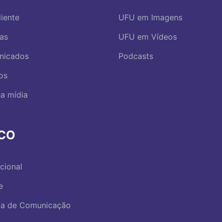
iente
UFU em Imagens
ias
UFU em Vídeos
nicados
Podcasts
os
a mídia
RCO
ucional
e
ica de Comunicação