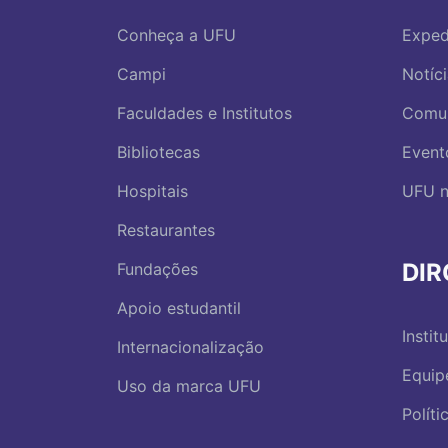
Conheça a UFU
Exped
Campi
Notíc
Faculdades e Institutos
Comu
Bibliotecas
Event
Hospitais
UFU n
Restaurantes
DI
Fundações
Apoio estudantil
Instit
Internacionalização
Equip
Uso da marca UFU
Polít