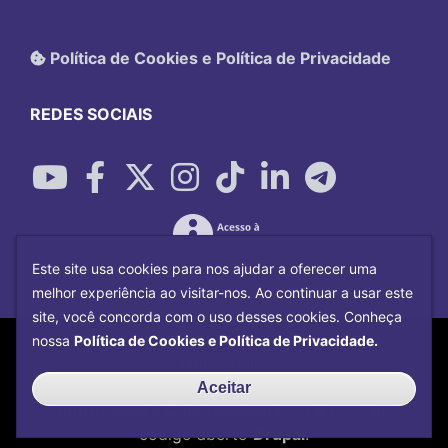
Política de Cookies e Política de Privacidade
REDES SOCIAIS
Este site usa cookies para nos ajudar a oferecer uma
melhor experiência ao visitar-nos. Ao continuar a usar este
site, você concorda com o uso desses cookies. Conheça
Copyright©
2026
Universidade Federal
nossa
Política de Cookies e Política de Privacidade.
Uberlândia.
Desenvolvido por
Centro de Tecnologia da
Aceitar
Informação e Comunicação
com o CMS de
código aberto
Drupal
.