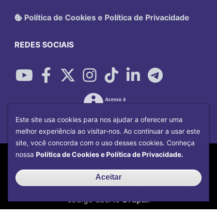
Política de Cookies e Política de Privacidade
REDES SOCIAIS
Este site usa cookies para nos ajudar a oferecer uma
melhor experiência ao visitar-nos. Ao continuar a usar este
site, você concorda com o uso desses cookies. Conheça
Copyright©
2026
Universidade Federal
nossa
Política de Cookies e Política de Privacidade.
Uberlândia.
Desenvolvido por
Centro de Tecnologia da
Aceitar
Informação e Comunicação
com o CMS de
código aberto
Drupal
.