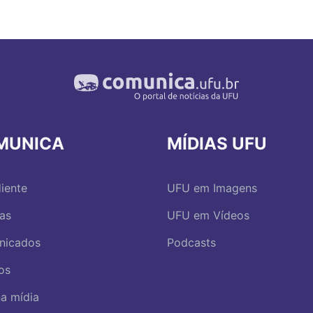
MUNICA
MÍDIAS UFU
iente
UFU em Imagens
ias
UFU em Vídeos
nicados
Podcasts
os
a mídia