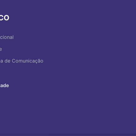
RCO
ucional
e
ica de Comunicação
dade