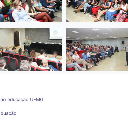
ção
educação
UFMG
raduação