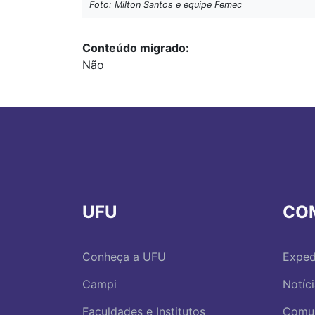
Foto: Milton Santos e equipe Femec
Conteúdo migrado
Não
UFU
CO
Conheça a UFU
Exped
Campi
Notíc
Faculdades e Institutos
Comu