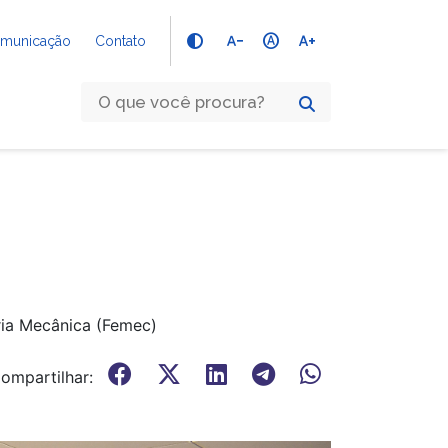
text_decrease
hdr_auto
text_increase
Comunicação
Contato
ria Mecânica (Femec)
ompartilhar: