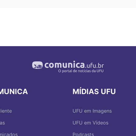
MUNICA
MÍDIAS UFU
iente
UFU em Imagens
ias
UFU em Vídeos
nicados
Podcasts