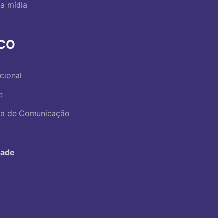
a mídia
RCO
ucional
e
ica de Comunicação
dade