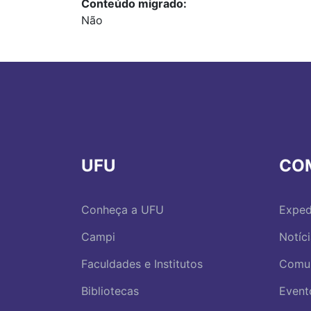
Conteúdo migrado
Não
UFU
CO
Conheça a UFU
Exped
Campi
Notíc
Faculdades e Institutos
Comu
Bibliotecas
Event