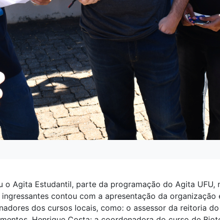
ceu o Agita Estudantil, parte da programação do Agita UFU
s ingressantes contou com a apresentação da organização e
adores dos cursos locais, como: o assessor da reitoria do
mentos, Henrique Costa; a coordenadora do curso de Biotec