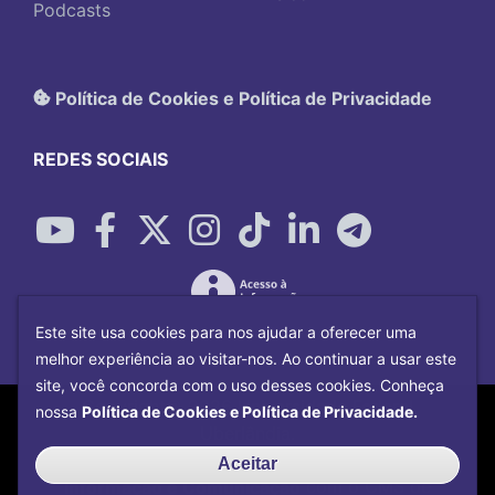
Podcasts
Política de Cookies e Política de Privacidade
REDES SOCIAIS
Este site usa cookies para nos ajudar a oferecer uma
melhor experiência ao visitar-nos. Ao continuar a usar este
site, você concorda com o uso desses cookies. Conheça
Copyright©
2026
Universidade Federal
nossa
Política de Cookies e Política de Privacidade.
Uberlândia.
Desenvolvido por
Centro de Tecnologia da
Aceitar
Informação e Comunicação
com o CMS de