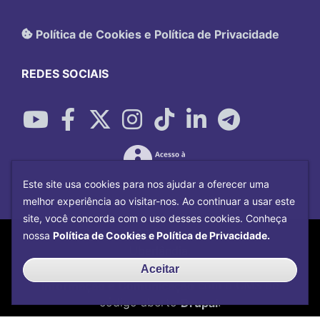
Política de Cookies e Política de Privacidade
REDES SOCIAIS
Este site usa cookies para nos ajudar a oferecer uma
melhor experiência ao visitar-nos. Ao continuar a usar este
site, você concorda com o uso desses cookies. Conheça
Copyright©
2026
Universidade Federal
nossa
Política de Cookies e Política de Privacidade.
Uberlândia.
Desenvolvido por
Centro de Tecnologia da
Aceitar
Informação e Comunicação
com o CMS de
código aberto
Drupal
.