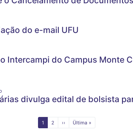
re o Cancelamento de Documento
iação do e-mail UFU
 do Intercampi do Campus Monte 
o
rárias divulga edital de bolsista 
Página
1
Page
2
Próxima
››
Última
Ültima »
atual
página
página