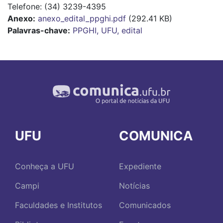
Telefone: (34) 3239-4395
Anexo
anexo_edital_ppghi.pdf
(292.41 KB)
Palavras-chave:
PPGHI, UFU, edital
UFU
COMUNICA
Conheça a UFU
Expediente
Campi
Notícias
Faculdades e Institutos
Comunicados