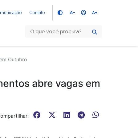
text_decrease
hdr_auto
text_increase
Comunicação
Contato
 em Outubro
mentos abre vagas em
ompartilhar: