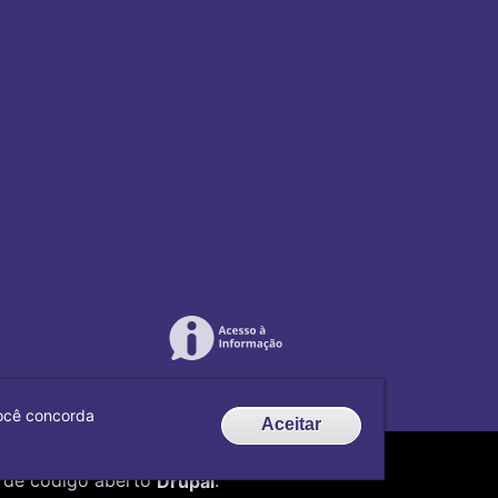
 você concorda
Aceitar
de código aberto
Drupal
.