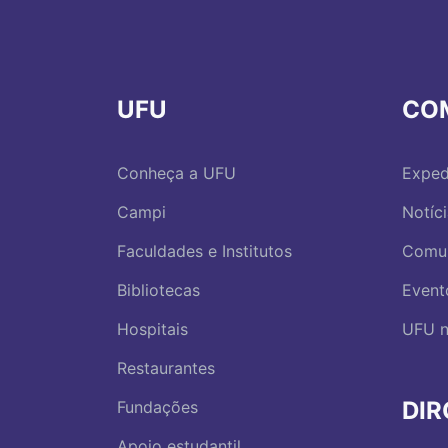
UFU
CO
Conheça a UFU
Exped
Campi
Notíc
Faculdades e Institutos
Comu
Bibliotecas
Event
Hospitais
UFU n
Restaurantes
DI
Fundações
Apoio estudantil