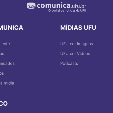
MUNICA
MÍDIAS UFU
iente
UFU em Imagens
ias
UFU em Vídeos
nicados
Podcasts
os
a mídia
RCO