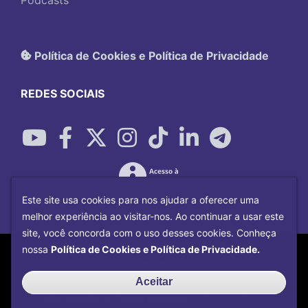
Podcasts
Política de Cookies e Política de Privacidade
REDES SOCIAIS
Este site usa cookies para nos ajudar a oferecer uma
melhor experiência ao visitar-nos. Ao continuar a usar este
site, você concorda com o uso desses cookies. Conheça
Copyright©
2026
Universidade Federal
nossa
Política de Cookies e Política de Privacidade.
Uberlândia.
Desenvolvido por
Centro de Tecnologia da
Aceitar
Informação e Comunicação
com o CMS de