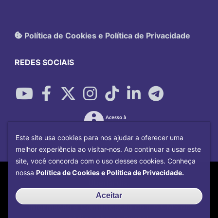
Política de Cookies e Política de Privacidade
REDES SOCIAIS
Este site usa cookies para nos ajudar a oferecer uma
melhor experiência ao visitar-nos. Ao continuar a usar este
site, você concorda com o uso desses cookies. Conheça
Copyright©
2026
Universidade Federal
nossa
Política de Cookies e Política de Privacidade.
Uberlândia.
Desenvolvido por
Centro de Tecnologia da
Aceitar
Informação e Comunicação
com o CMS de