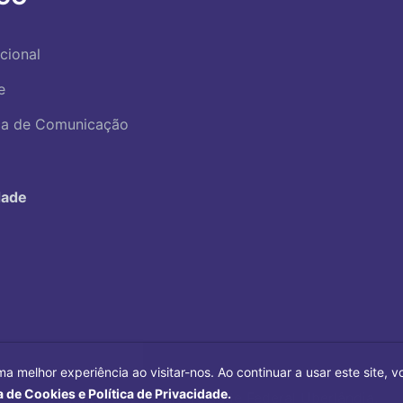
ucional
e
ica de Comunicação
dade
ma melhor experiência ao visitar-nos. Ao continuar a usar este site,
a de Cookies e Política de Privacidade.
Copyright©
2026
Universidade Federal Uberlândia.