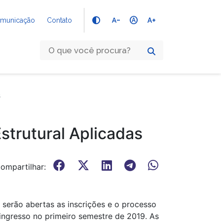
text_decrease
hdr_auto
text_increase
Comunicação
Contato
s
strutural Aplicadas
ompartilhar:
 serão abertas as inscrições e o processo
ingresso no primeiro semestre de 2019. As