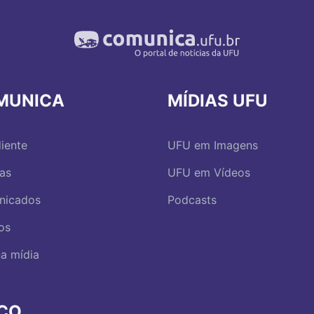
MUNICA
MÍDIAS UFU
iente
UFU em Imagens
ias
UFU em Vídeos
nicados
Podcasts
os
a mídia
RCO