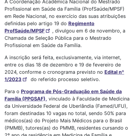
A Coordenação Acadêmica Nacional do Mestrado
Profissional em Saúde da Família (ProfSaúde/MPSF)
em Rede Nacional, no exercício das suas atribuições
definidas pelo artigo 19 do
Regimento
ProfSaúde/MPSF
, divulgou em 6 de novembro, a
Chamada de Seleção Pública para o Mestrado
Profissional em Saúde da Família
.
A inscrição será feita, exclusivamente, via internet,
entre os dias 18 de dezembro e 19 de fevereiro de
2024, conforme o cronograma previsto no
Edital nº
1/2023
do referido processo seletivo.
Para o
Programa de Pós-Graduação em Saúde da
Família (PPGSAF),
vinculado à Faculdade de Medicina
da Universidade Federal de Uberlândia (Famed/UFU),
foram destinadas 10 vagas no total, sendo 50% para
médicos(as) do Projeto Mais Médicos para o Brasil
(PMMB), tutores(as) do PMMB, residentes cursando o
2º ano de residência em Medicina de Família e