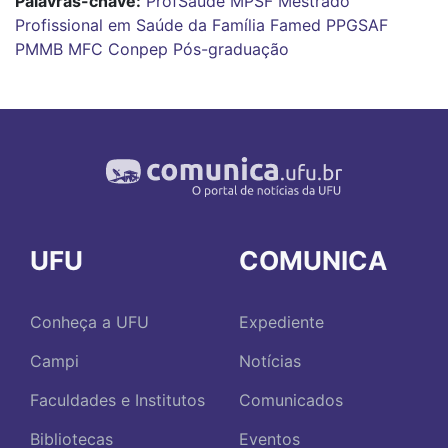
Palavras-chave:
ProfSaúde
MPSF
Mestrado
Profissional em Saúde da Família
Famed
PPGSAF
PMMB
MFC
Conpep
Pós-graduação
UFU
COMUNICA
Conheça a UFU
Expediente
Campi
Notícias
Faculdades e Institutos
Comunicados
Bibliotecas
Eventos