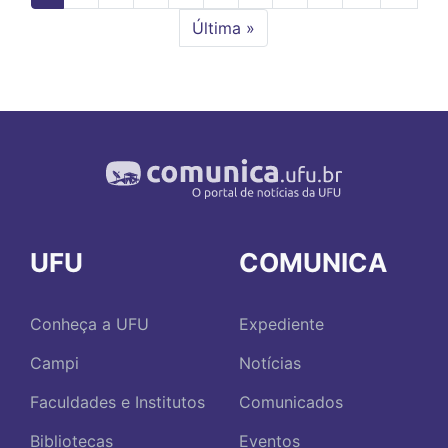
atual
página
Última
Última »
página
UFU
COMUNICA
Conheça a UFU
Expediente
Campi
Notícias
Faculdades e Institutos
Comunicados
Bibliotecas
Eventos