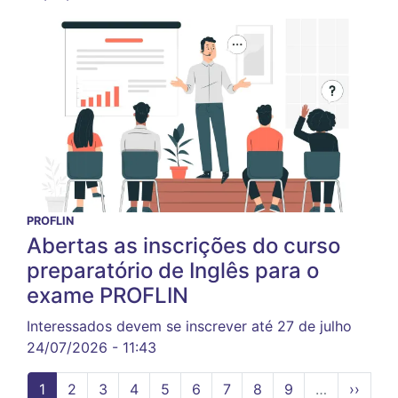
PROFLIN
Abertas as inscrições do curso
preparatório de Inglês para o
exame PROFLIN
Interessados devem se inscrever até 27 de julho
24/07/2026 - 11:43
Página
1
Page
2
Page
3
Page
4
Page
5
Page
6
Page
7
Page
8
Page
9
…
Próxim
››