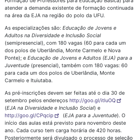
Formação de Professores para Educação Básica) para
atender a demanda existente de formação continuada
na área da EJA na região do polo da UFU.
As especializações são:
Educação de Jovens e
Adultos na Diversidade e Inclusão Social
(semipresencial), com 180 vagas (60 para cada um
dos polos de Uberlândia, Monte Carmelo e Nova
Ponte); e
Educação de Jovens e Adultos (EJA) para a
Juventude
(presencial), também com 180 vagas: 60
para cada um dos polos de Uberlândia, Monte
Carmelo e Ituiutaba.
As pré-inscrições devem ser feitas até o dia 30 de
setembro pelos endereços
http://goo.gl/itluOQ
(
EJA na Diversidade e Inclusão Social
) e
http://goo.gl/CPqcip
(
EJA para a Juventude
). O
início das aulas está previsto para novembro deste
ano. Cada curso tem carga horária de 420 horas.
Posteriormente será divulgado o processo de seleção