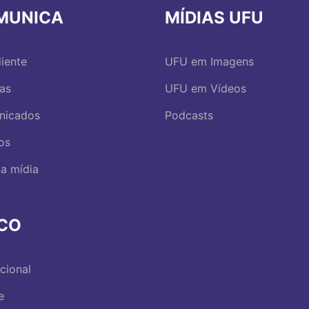
MUNICA
MÍDIAS UFU
iente
UFU em Imagens
ias
UFU em Vídeos
nicados
Podcasts
os
a mídia
RCO
ucional
e