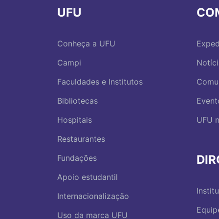
UFU
CO
Conheça a UFU
Exped
Campi
Notíc
Faculdades e Institutos
Comu
Bibliotecas
Event
Hospitais
UFU n
Restaurantes
DI
Fundações
Apoio estudantil
Instit
Internacionalização
Equip
Uso da marca UFU