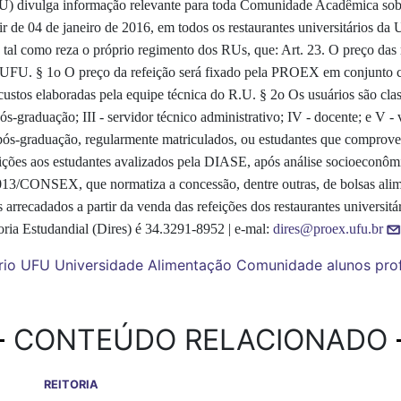
U) divulga informação relevante para toda Comunidade Acadêmica sobr
 de 04 de janeiro de 2016, em todos os restaurantes universitários da 
tal como reza o próprio regimento dos RUs, que: Art. 23. O preço das 
a UFU. § 1o O preço da refeição será fixado pela PROEX em conjunto c
tos elaboradas pela equipe técnica do R.U. § 2o Os usuários são classif
s-graduação; III - servidor técnico administrativo; IV - docente; e V - v
pós-graduação, regularmente matriculados, ou estudantes que comprovem
eições aos estudantes avalizados pela DIASE, após análise socioeconômi
/2013/CONSEX, que normatiza a concessão, dentre outras, de bolsas ali
s arrecadados a partir da venda das refeições dos restaurantes universitá
etoria Estudandial (Dires) é 34.3291-8952 | e-mal:
dires@proex.ufu.br
rio
UFU
Universidade
Alimentação
Comunidade
alunos
pro
CONTEÚDO RELACIONADO
REITORIA