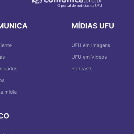
MUNICA
MÍDIAS UFU
iente
UFU em Imagens
ias
UFU em Vídeos
nicados
Podcasts
os
a mídia
RCO