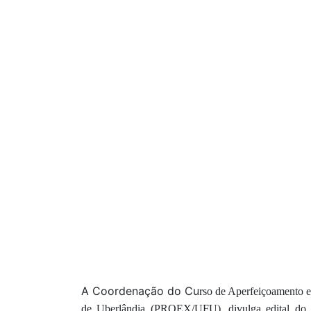
A Coordenação do Cu
rso de Aperfeiçoamento e
de Uberlândia (PROEX/UFU), divulga edital do pr