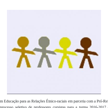
m Educação para as Relações Étnico-raciais em parceria com a Pró-Rei
ocesso seletivo de professores cursistas para a turma 2016-2017 