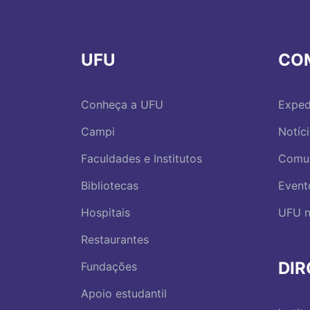
UFU
CO
Conheça a UFU
Exped
Campi
Notíc
Faculdades e Institutos
Comu
Bibliotecas
Event
Hospitais
UFU n
Restaurantes
DI
Fundações
Apoio estudantil