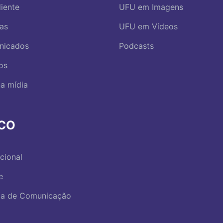
iente
UFU em Imagens
ias
UFU em Vídeos
nicados
Podcasts
os
a mídia
RCO
ucional
e
ica de Comunicação