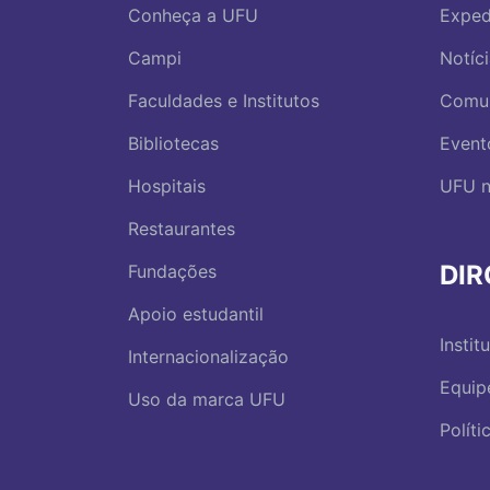
Conheça a UFU
Exped
Campi
Notíc
Faculdades e Institutos
Comu
Bibliotecas
Event
Hospitais
UFU n
Restaurantes
DI
Fundações
Apoio estudantil
Instit
Internacionalização
Equip
Uso da marca UFU
Polít