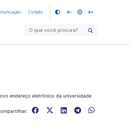
text_decrease
hdr_auto
text_increase
Comunicação
Contato
novo endereço eletrônico da universidade
ompartilhar: