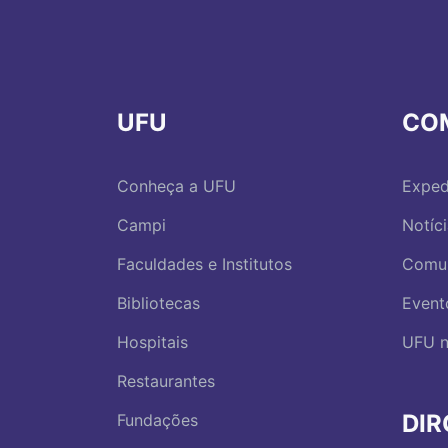
UFU
CO
Conheça a UFU
Exped
Campi
Notíc
Faculdades e Institutos
Comu
Bibliotecas
Event
Hospitais
UFU n
Restaurantes
DI
Fundações