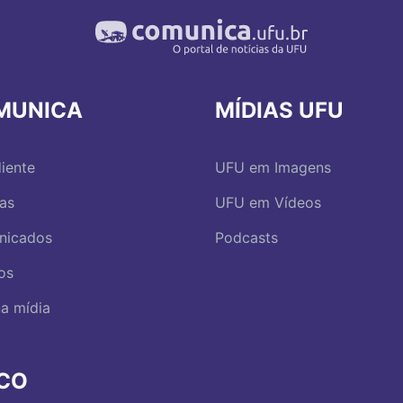
MUNICA
MÍDIAS UFU
iente
UFU em Imagens
ias
UFU em Vídeos
nicados
Podcasts
os
a mídia
RCO