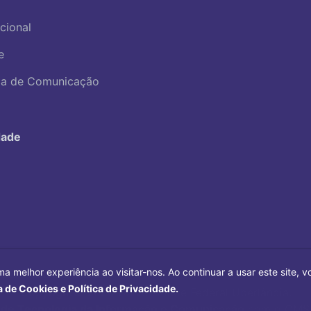
ucional
e
ica de Comunicação
dade
ma melhor experiência ao visitar-nos. Ao continuar a usar este site,
a de Cookies e Política de Privacidade.
Copyright©
2026
Universidade Federal Uberlândia.
 de Tecnologia da Informação e Comunicação
com o CMS 