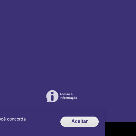
 você concorda
Aceitar
de código aberto
Drupal
.