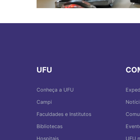
UFU
CO
Conheça a UFU
Exped
Campi
Notíc
Faculdades e Institutos
Comu
Bibliotecas
Event
Hospitais
UFU n