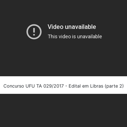
Concurso UFU TA 029/2017 - Edital em Libras (parte 2)