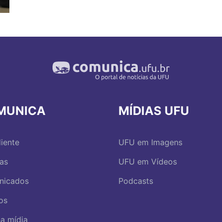
MUNICA
MÍDIAS UFU
iente
UFU em Imagens
ias
UFU em Vídeos
nicados
Podcasts
os
a mídia