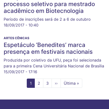
processo seletivo para mestrado
acadêmico em Biotecnologia
Período de inscrições será de 2 a 6 de outubro
18/09/2017 - 10:40
ARTES CÊNICAS
Espetáculo ‘Benedites’ marca
presença em festivais nacionais
Produzida por coletivo da UFU, peça foi selecionada
para a primeira Cena Universitária Nacional de Brasília
15/09/2017 - 17:16
Página
1
Page
2
Page
3
Próxima
››
Última
Ültima »
atual
página
página