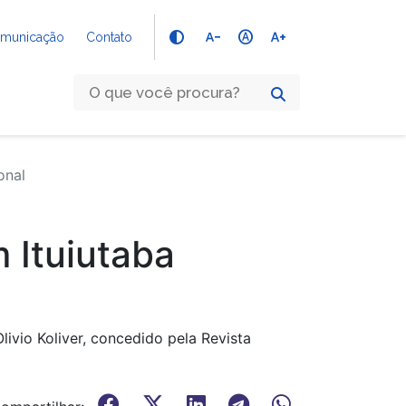
text_decrease
hdr_auto
text_increase
Comunicação
Contato
onal
 Ituiutaba
ivio Koliver, concedido pela Revista