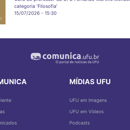
categoria 'Filosofia'
15/07/2026 - 15:30
MUNICA
MÍDIAS UFU
iente
UFU em Imagens
ias
UFU em Vídeos
nicados
Podcasts