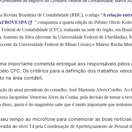
e-presidente de Registro do Conselho Federal de Contabilidade, Marco Au
da
Revista Brasileira de Contabilidade (RBC), o
artigo “
A relação entr
a BM&FBOVESPA
”
conquistou a quarta edição do Prêmio Olivio Kolive
 Federal de Contabilidade (CFC), realizada na sede do órgão, em Brasí
 Antonio da Silva (docente da Universidade Federal de Uberlândia), M
ocente da
Universidade Federal de Minas Gerais
)
e Mateus Rocha Mene
 uma importante comenda entregue aos responsáveis pelos m
pelo CFC. Os critérios para a definição dos trabalhos ven
o na área contábil.
ação do atual presidente do conselho,
José Martonio Alves Coelho. Ao fa
sora Jacqueline Veneroso Alves da Cunha, pela
decisão de tornar a rev
 disso, quem é do magistério sabe que é muito importante que tenhamos
 seu tempo ao microfone para comemorar as boas notícias r
evada a
o nível T4
pela Coordenação de Aperfeiçoamento de Pessoal d