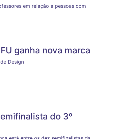
professores em relação a pessoas com
UFU ganha nova marca
 de Design
emifinalista do 3º
a está entre os dez semifinalistas da