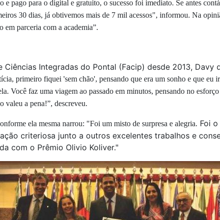
e pago para o digital e gratuito, o sucesso foi imediato. Se
antes contá
meiros 30 dias, já obtivemos mais de 7 mil acessos", informou. Na opi
do em parceria com a academia”.
iências Integradas do Pontal (Facip) desde 2013, Davy da
ícia, primeiro fiquei 'sem chão', pensando que era um sonho e que eu iri
ela. Você faz uma viagem ao passado em minutos, pensando no esforço e 
o valeu a pena!”, descreveu.
Foi o 
onforme ela mesma narrou: "Foi um misto de surpresa e alegria.
ação criteriosa junto a outros excelentes trabalhos e con
da com o Prêmio Olivio Koliver."