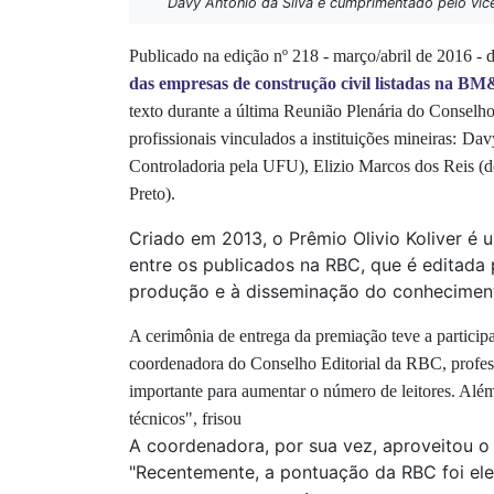
Davy Antonio da Silva é cumprimentado pelo vic
Publicado na
edição nº 218 -
março/abril de 2016 -
das empresas de construção civil listadas n
texto
durante a última Reunião Plenária do Conselho
profissionais vinculados a instituições mineiras:
Davy
Controladoria pela UFU)
, Elizio Marcos dos Reis
(d
Preto
).
Criado em 2013, o Prêmio Olivio Koliver é
entre os publicados na RBC, que é editada 
produção e à disseminação do conheciment
A cerimônia de entrega da premiação teve a particip
coordenadora do Conselho Editorial da RBC, profes
importante para aumentar o número de leitores. Além
técnicos", frisou
A coordenadora, por sua vez, aproveitou o
"Recentemente, a pontuação da RBC foi el