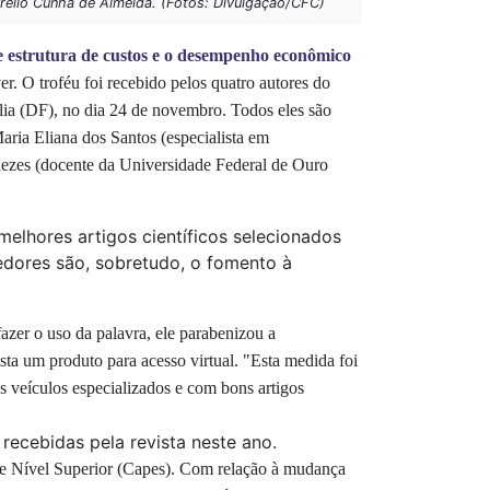
rélio Cunha de Almeida. (Fotos: Divulgação/CFC)
e estrutura de custos e o desempenho econômico
r. O troféu foi recebido pelos quatro autores do
lia (DF), no dia 24 de novembro. Todos eles são
aria Eliana dos Santos (e
specialista em
zes (docente da Universidade Federal de Ouro
elhores artigos científicos selecionados
cedores são, sobretudo, o fomento à
zer o uso da palavra, ele parabenizou a
ista um produto para acesso virtual. "Esta medida
foi
 veículos especializados e com bons artigos
ecebidas pela revista neste ano.
e Nível Superior (Capes). Com relação à mudança