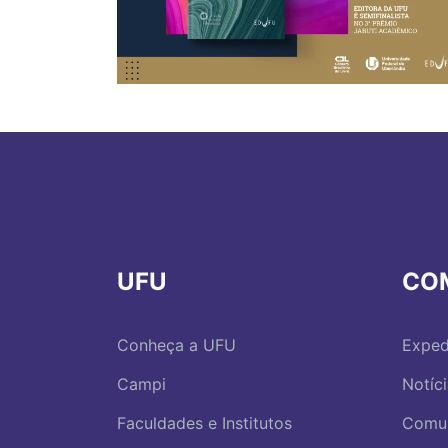
UFU
CO
Conheça a UFU
Exped
Campi
Notíc
Faculdades e Institutos
Comu