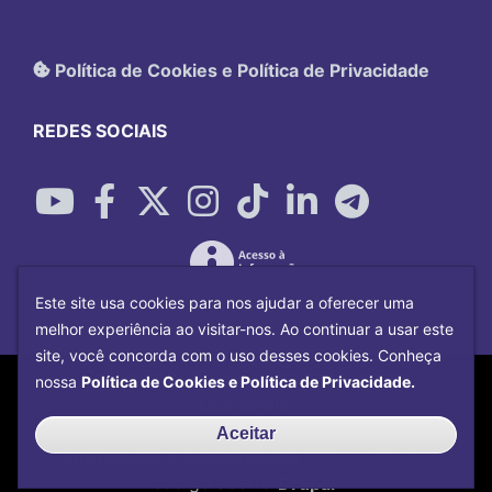
Política de Cookies e Política de Privacidade
REDES SOCIAIS
Este site usa cookies para nos ajudar a oferecer uma
melhor experiência ao visitar-nos. Ao continuar a usar este
site, você concorda com o uso desses cookies. Conheça
Copyright©
2026
Universidade Federal
nossa
Política de Cookies e Política de Privacidade.
Uberlândia.
Desenvolvido por
Centro de Tecnologia da
Aceitar
Informação e Comunicação
com o CMS de
código aberto
Drupal
.