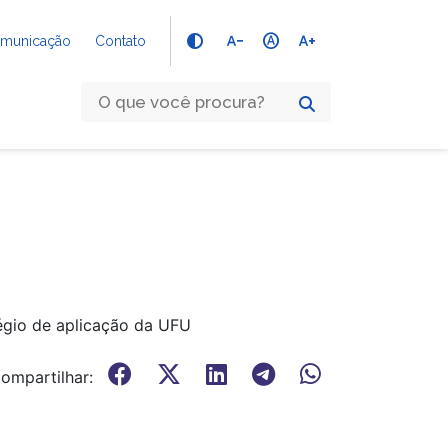
text_decrease
hdr_auto
text_increase
Comunicação
Contato
égio de aplicação da UFU
ompartilhar: