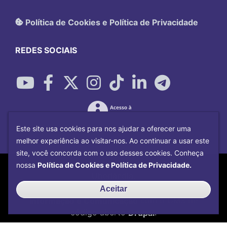
Política de Cookies e Política de Privacidade
REDES SOCIAIS
Este site usa cookies para nos ajudar a oferecer uma
melhor experiência ao visitar-nos. Ao continuar a usar este
site, você concorda com o uso desses cookies. Conheça
Copyright©
2026
Universidade Federal
nossa
Política de Cookies e Política de Privacidade.
Uberlândia.
Desenvolvido por
Centro de Tecnologia da
Aceitar
Informação e Comunicação
com o CMS de
código aberto
Drupal
.