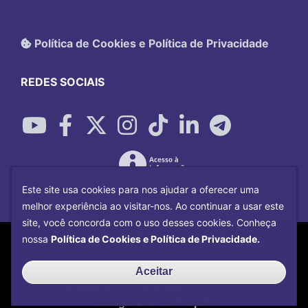
Política de Cookies e Política de Privacidade
REDES SOCIAIS
Este site usa cookies para nos ajudar a oferecer uma
melhor experiência ao visitar-nos. Ao continuar a usar este
site, você concorda com o uso desses cookies. Conheça
Copyright©
2026
Universidade Federal
nossa
Política de Cookies e Política de Privacidade.
Uberlândia.
Desenvolvido por
Centro de Tecnologia da
Aceitar
Informação e Comunicação
com o CMS de
código aberto
Drupal
.