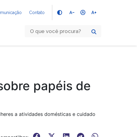
text_decrease
hdr_auto
text_increase
Comunicação
Contato
sobre papéis de
lheres a atividades domésticas e cuidado