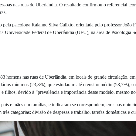
essoas nas ruas de Uberlândia. O resultado confirmou o referencial te
ras.
o pela psicóloga Raianne Silva Calixto, orientada pelo professor João
a Universidade Federal de Uberlândia (UFU), na área de Psicologia So
83 homens nas ruas de Uberlândia, em locais de grande circulação, em 
salários mínimos (23,8%), que estudaram até o ensino médio (58,7%), sol
e e filhos, devido à “prevalência e importância desse modelo, mesmo nos
or pais e mães em famílias, e indicaram se correspondem, em suas opin
 três categorias: divisão de despesas e trabalho, tarefas domésticas e c