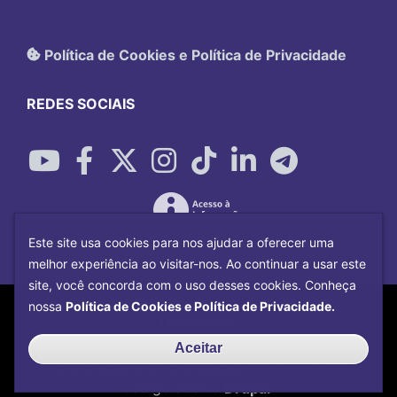
Política de Cookies e Política de Privacidade
REDES SOCIAIS
Este site usa cookies para nos ajudar a oferecer uma
melhor experiência ao visitar-nos. Ao continuar a usar este
site, você concorda com o uso desses cookies. Conheça
Copyright©
2026
Universidade Federal
nossa
Política de Cookies e Política de Privacidade.
Uberlândia.
Desenvolvido por
Centro de Tecnologia da
Aceitar
Informação e Comunicação
com o CMS de
código aberto
Drupal
.