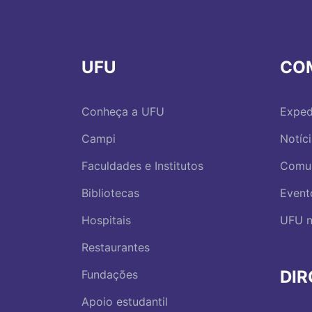
UFU
CO
Conheça a UFU
Exped
Campi
Notíc
Faculdades e Institutos
Comu
Bibliotecas
Event
Hospitais
UFU n
Restaurantes
DI
Fundações
Apoio estudantil