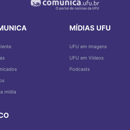
MUNICA
MÍDIAS UFU
iente
UFU em Imagens
ias
UFU em Vídeos
nicados
Podcasts
os
a mídia
RCO