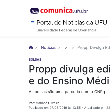
Pular
para
o
conteúdo
Portal de Notícias da UFU
principal
Universidade Federal de Uberlândia
Notícias
Propp Divulga Edi
BOLSAS
Propp divulga edi
e do Ensino Méd
As bolsas são uma parceria com o CNPq
Por:
Mariana Oliveira
Publicado em 07/03/2019 às 13:55 - Atualizado em 2