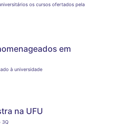
universitários os cursos ofertados pela
 homenageados em
tado à universidade
stra na UFU
o 3Q