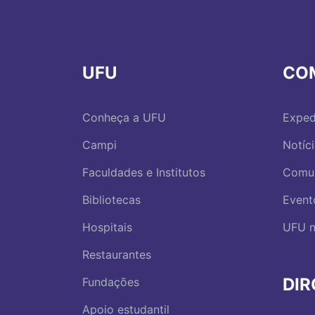
UFU
CO
Conheça a UFU
Exped
Campi
Notíc
Faculdades e Institutos
Comu
Bibliotecas
Event
Hospitais
UFU n
Restaurantes
DI
Fundações
Apoio estudantil