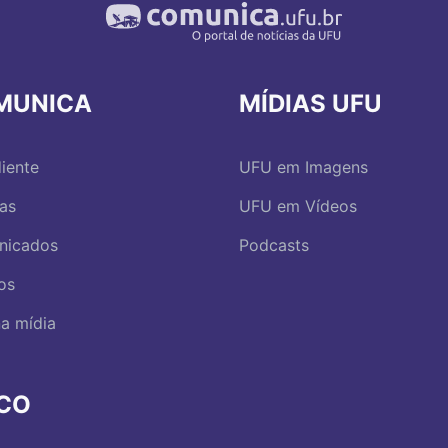
MUNICA
MÍDIAS UFU
iente
UFU em Imagens
ias
UFU em Vídeos
nicados
Podcasts
os
a mídia
RCO