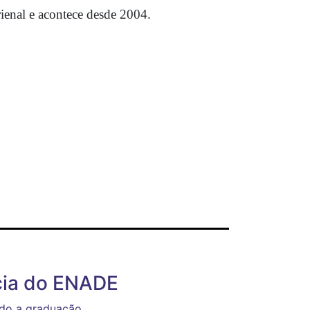
rienal e acontece desde 2004.
cia do ENADE
indo a graduação