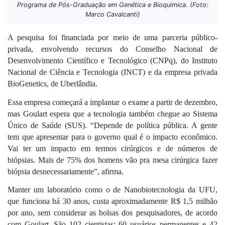
Programa de Pós-Graduação em Genética e Bioquímica. (Foto:
Marco Cavalcanti)
A pesquisa foi financiada por meio de uma parceria público-
privada, envolvendo recursos do Conselho Nacional de 
Desenvolvimento Científico e Tecnológico (CNPq), do Instituto 
Nacional de Ciência e Tecnologia (INCT) e da empresa privada 
BioGenetics, de Uberlândia.
Essa empresa começará a implantar o exame a partir de dezembro, 
mas Goulart espera que a tecnologia também chegue ao Sistema 
Único de Saúde (SUS). “Depende de política pública. A gente 
tem que apresentar para o governo qual é o impacto econômico. 
Vai ter um impacto em termos cirúrgicos e de números de 
biópsias. Mais de 75% dos homens vão pra mesa cirúrgica fazer 
biópsia desnecessariamente”, afirma.
Manter um laboratório como o de Nanobiotecnologia da UFU, 
que funciona há 30 anos, custa aproximadamente R$ 1,5 milhão 
por ano, sem considerar as bolsas dos pesquisadores, de acordo 
com Goulart. São 102 cientistas: 60 usuários permanentes e 42 