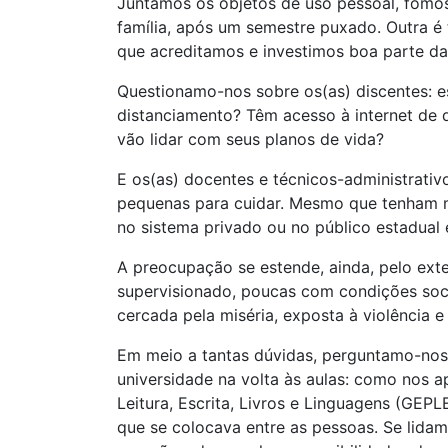
Juntamos os objetos de uso pessoal, fomo
família, após um semestre puxado. Outra é 
que acreditamos e investimos boa parte da 
Questionamo-nos sobre os(as) discentes: e
distanciamento? Têm acesso à internet de 
vão lidar com seus planos de vida?
E os(as) docentes e técnicos-administrativ
pequenas para cuidar. Mesmo que tenham me
no sistema privado ou no público estadual
A preocupação se estende, ainda, pelo ext
supervisionado, poucas com condições soci
cercada pela miséria, exposta à violência e
Em meio a tantas dúvidas, perguntamo-nos
universidade na volta às aulas: como nos 
Leitura, Escrita, Livros e Linguagens (GEPL
que se colocava entre as pessoas. Se lidam