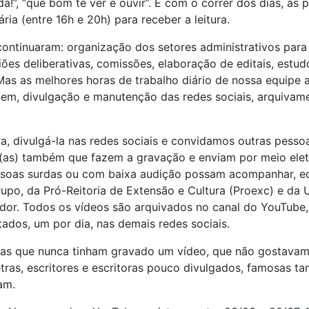
da!”, “que bom te ver e ouvir”. E com o correr dos dias, as
ria (entre 16h e 20h) para receber a leitura.
continuaram: organização dos setores administrativos par
es deliberativas, comissões, elaboração de editais, estud
 Mas as melhores horas de trabalho diário de nossa equipe
agem, divulgação e manutenção das redes sociais, arquivam
a, divulgá-la nas redes sociais e convidamos outras pesso
o eles(as) também que fazem a gravação e enviam por meio el
soas surdas ou com baixa audição possam acompanhar, edi
rupo, da Pró-Reitoria de Extensão e Cultura (Proexc) e da
dor. Todos os vídeos são arquivados no canal do YouTube,
tados, um por dia, nas demais redes sociais.
as que nunca tinham gravado um vídeo, que não gostavam d
as, escritores e escritoras pouco divulgados, famosas ta
am.