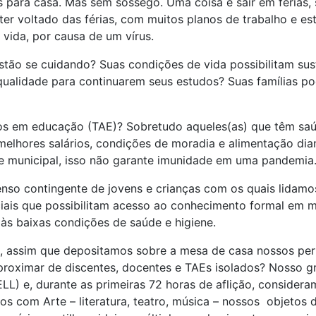
s para casa. Mas sem sossego. Uma coisa é sair em férias
ter voltado das férias, com muitos planos de trabalho e e
vida, por causa de um vírus.
stão se cuidando? Suas condições de vida possibilitam su
qualidade para continuarem seus estudos? Suas famílias 
os em educação (TAE)? Sobretudo aqueles(as) que têm saúde
lhores salários, condições de moradia e alimentação dian
 e municipal, isso não garante imunidade em uma pandemia
enso contingente de jovens e crianças com os quais lidamo
ais que possibilitam acesso ao conhecimento formal em m
 às baixas condições de saúde e higiene.
, assim que depositamos sobre a mesa de casa nossos pe
aproximar de discentes, docentes e TAEs isolados? Nosso 
ELL) e, durante as primeiras 72 horas de aflição, consideram
os com Arte – literatura, teatro, música – nossos objetos