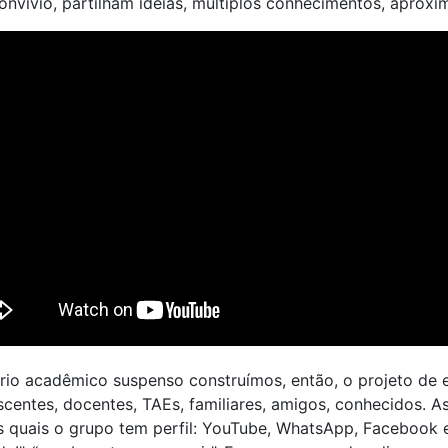
nvívio, partilham ideias, múltiplos conhecimentos, aproxi
ário acadêmico suspenso construímos, então, o projeto d
scentes, docentes, TAEs, familiares, amigos, conhecidos. As
nas quais o grupo tem perfil: YouTube, WhatsApp, Faceboo