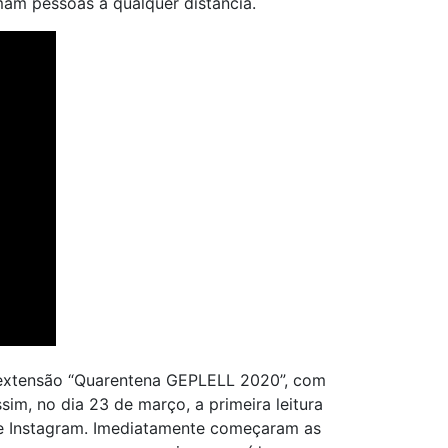
mam pessoas a qualquer distância.
e extensão “Quarentena GEPLELL 2020”, com
sim, no dia 23 de março, a primeira leitura
k e Instagram. Imediatamente começaram as