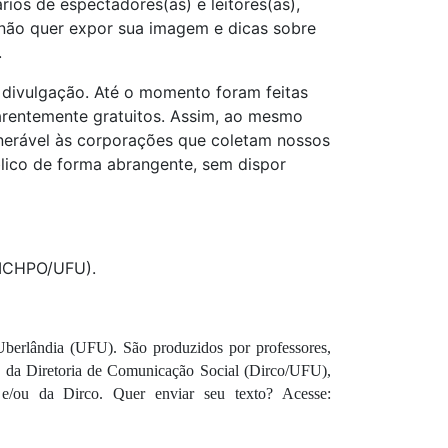
os de espectadores(as) e leitores(as),
não quer expor sua imagem e dicas sobre
.
 divulgação. Até o momento foram feitas
arentemente gratuitos. Assim, ao mesmo
lnerável às corporações que coletam nossos
lico de forma abrangente, sem dispor
 (ICHPO/UFU).
 Uberlândia (UFU). São produzidos por professores, 
ca da Diretoria de Comunicação Social (Dirco/UFU), 
mas os textos são de responsabilidade do(s) autor(es) e não representam, necessariamente, a opinião da UFU e/ou da Dirco. Quer enviar seu texto? Acesse: 