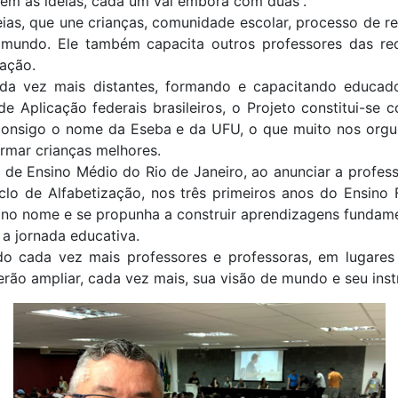
rem as ideias, cada um vai embora com duas”.
eias, que une crianças, comunidade escolar, processo de r
undo. Ele também capacita outros professores das redes
ação.
ada vez mais distantes, formando e capacitando educa
de Aplicação federais brasileiros, o Projeto constitui-s
consigo o nome da Eseba e da UFU, o que muito nos orgulh
rmar crianças melhores.
sc de Ensino Médio do Rio de Janeiro, ao anunciar a prof
clo de Alfabetização, nos três primeiros anos do Ensino
s no nome e se propunha a construir aprendizagens fundam
a jornada educativa.
do cada vez mais professores e professoras, em lugares
ão ampliar, cada vez mais, sua visão de mundo e seu inst