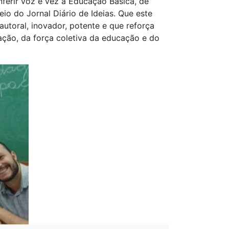
nferir voz e vez à Educação Básica, de
io do Jornal Diário de Ideias. Que este
utoral, inovador, potente e que reforça
ação, da força coletiva da educação e do