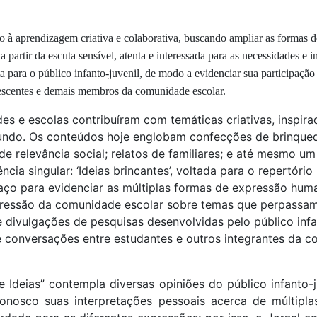
vo à aprendizagem criativa e colaborativa, buscando ampliar as formas d
 partir da escuta sensível, atenta e interessada para as necessidades e
ta para o público infanto-juvenil, de modo a evidenciar sua participaçã
lescentes e demais membros da comunidade escolar.
es e escolas contribuíram com temáticas criativas, inspira
mundo. Os conteúdos hoje englobam confecções de brinquedos
e relevância social; relatos de familiares; e até mesmo u
cia singular: ‘Ideias brincantes’, voltada para o repertóri
paço para evidenciar as múltiplas formas de expressão hum
xpressão da comunidade escolar sobre temas que perpassam 
e divulgações de pesquisas desenvolvidas pelo público inf
ve conversações entre estudantes e outros integrantes da 
de Ideias” contempla diversas opiniões do público infant
nosco suas interpretações pessoais acerca de múltiplas