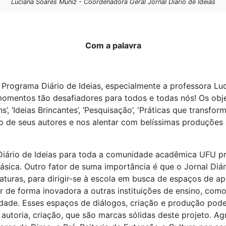
Luciana Soares Muniz - Coordenadora Geral Jornal Diário de Ideias
Com a palavra
Programa Diário de Ideias, especialmente a professora Lu
mentos tão desafiadores para todos e todas nós! Os obj
, ‘Ideias Brincantes’, ‘Pesquisação’, 'Práticas que transform
de seus autores e nos alentar com belíssimas produções 
iário de Ideias para toda a comunidade acadêmica UFU pro
ica. Outro fator de suma importância é que o Jornal Diári
aturas, para dirigir-se à escola em busca de espaços de a
 de forma inovadora a outras instituições de ensino, como
dade. Esses espaços de diálogos, criação e produção pode
autoria, criação, que são marcas sólidas deste projeto. A