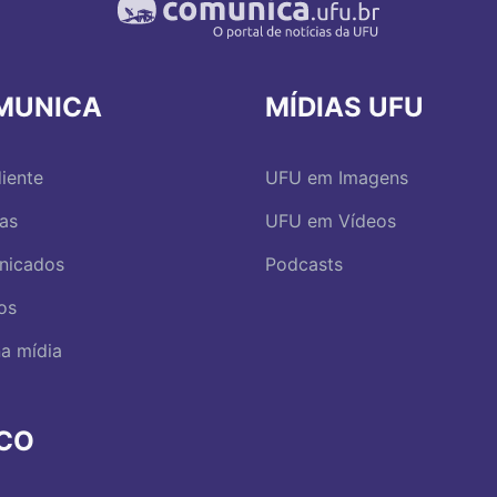
MUNICA
MÍDIAS UFU
iente
UFU em Imagens
ias
UFU em Vídeos
nicados
Podcasts
os
a mídia
RCO