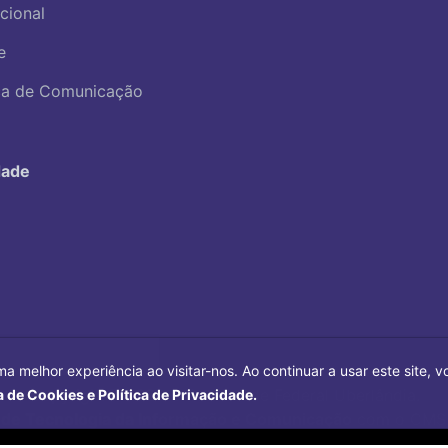
ucional
e
ica de Comunicação
dade
ma melhor experiência ao visitar-nos. Ao continuar a usar este site,
Copyright©
2026
Universidade Federal Uberlândia.
a de Cookies e Política de Privacidade.
 de Tecnologia da Informação e Comunicação
com o CMS 