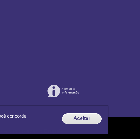
 você concorda
Aceitar
de código aberto
Drupal
.