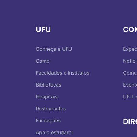
UFU
CO
Conheça a UFU
Exped
Campi
Notíc
Faculdades e Institutos
Comu
Bibliotecas
Event
Hospitais
UFU n
Restaurantes
DI
Fundações
Apoio estudantil