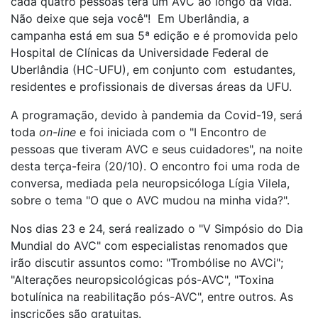
cada quatro pessoas terá um AVC ao longo da vida.
Não deixe que seja você"! Em Uberlândia, a
campanha está em sua 5ª edição e é promovida pelo
Hospital de Clínicas da Universidade Federal de
Uberlândia (HC-UFU), em conjunto com estudantes,
residentes e profissionais de diversas áreas da UFU.
A programação, devido à pandemia da Covid-19, será
toda
on-line
e foi iniciada com o "I Encontro de
pessoas que tiveram AVC e seus cuidadores", na noite
desta terça-feira (20/10). O encontro foi uma roda de
conversa, mediada pela neuropsicóloga Lígia Vilela,
sobre o tema "O que o AVC mudou na minha vida?".
Nos dias 23 e 24, será realizado o "V Simpósio do Dia
Mundial do AVC" com especialistas renomados que
irão discutir assuntos como: "Trombólise no AVCi";
"Alterações neuropsicológicas pós-AVC", "Toxina
botulínica na reabilitação pós-AVC", entre outros. As
inscrições são gratuitas.