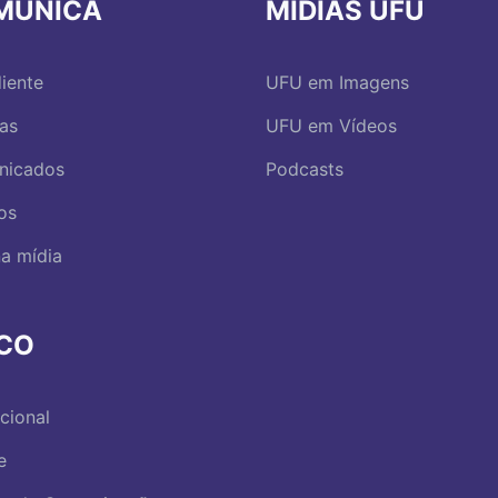
MUNICA
MÍDIAS UFU
iente
UFU em Imagens
ias
UFU em Vídeos
nicados
Podcasts
os
a mídia
RCO
ucional
e