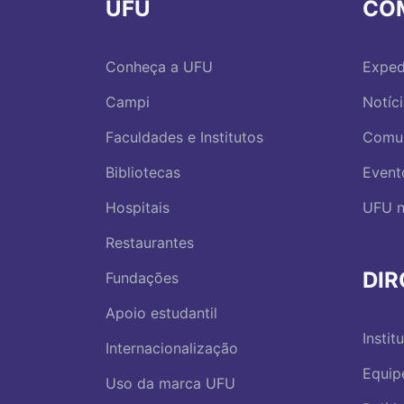
UFU
CO
Conheça a UFU
Exped
Campi
Notíc
Faculdades e Institutos
Comu
Bibliotecas
Event
Hospitais
UFU n
Restaurantes
DI
Fundações
Apoio estudantil
Instit
Internacionalização
Equip
Uso da marca UFU