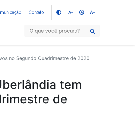
text_decrease
hdr_auto
text_increase
Comunicação
Contato
ivos no Segundo Quadrimestre de 2020
Uberlândia tem
rimestre de