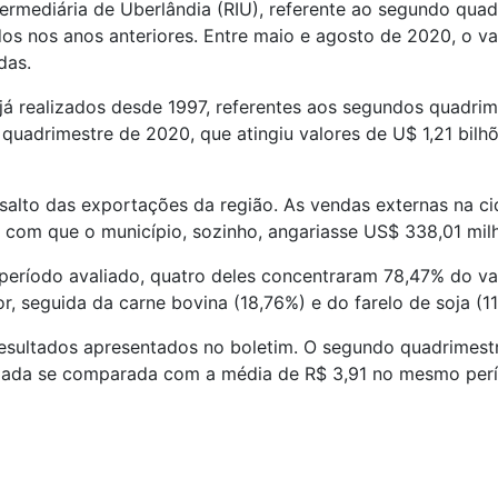
termediária de Uberlândia (RIU), referente ao segundo qua
s nos anos anteriores. Entre maio e agosto de 2020, o val
das.
já realizados desde 1997, referentes aos segundos quadrim
uadrimestre de 2020, que atingiu valores de U$ 1,21 bilh
lo salto das exportações da região. As vendas externas na
 com que o município, sozinho, angariasse US$ 338,01 mi
eríodo avaliado, quatro deles concentraram 78,47% do valo
r, seguida da carne bovina (18,76%) e do farelo de soja (11
resultados apresentados no boletim. O segundo quadrimest
ciada se comparada com a média de R$ 3,91 no mesmo per