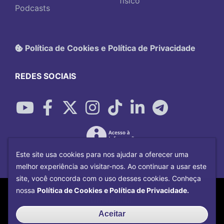
físico
Podcasts
Política de Cookies e Política de Privacidade
REDES SOCIAIS
Este site usa cookies para nos ajudar a oferecer uma
melhor experiência ao visitar-nos. Ao continuar a usar este
site, você concorda com o uso desses cookies. Conheça
Copyright©
2026
Universidade Federal
nossa
Política de Cookies e Política de Privacidade.
Uberlândia.
Desenvolvido por
Centro de Tecnologia da
Aceitar
Informação e Comunicação
com o CMS de