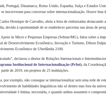
nadá, Portugal, Dinamarca, Reino Unido, Espanha, Suíça e Estados Un
 se inscreveram para conversar sobre internacionalização. Houve lista
arlos Henrique de Carvalho, abriu a feira de embaixadas destacando a
a, devido à oportunidade de se estabelecer parcerias nas áreas de pesq
e Apoio às Micro e Pequenas Empresas (Sebrae/MG), falou sobre a impor
ipal de Desenvolvimento Econômico, Inovação e Turismo, Dilson Dalpiaz
volvimento Econômico de Uberlândia 2100.
iculado", declarou o diretor de Relações Internacionais e Interinstitu
ograma Institucional de Internacionalização (PrInt)
, da Coordenaçã
partir de 2019, em projetos de 25 instituições.
 por exemplo, não consegue se internacionalizar sem uma rede de estru
senvolvimento de habilidades linguísticas não só dentro mas fora da uni
-universidade é íntima, necessária, e quando ambas assumem o compromi