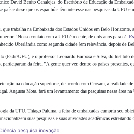
técnico David Benito Canalejas, do Escritório de Educação da Embaixad
se país e disse que os espanhóis têm interesse nas pesquisas da UFU em
s, que trabalha na Embaixada dos Estados Unidos em Belo Horizonte, a
superior. "Nosso contato com a UFU é recente, de dois anos para cá.
Es
nhecido Uberlândia como segunda cidade [em relevância, depois de Bel
to (Fadir/UFU), e o professor Leonardo Barbosa e Silva, do Instituto d
, participaram da feira. "A gente quer ver, dentre os países presentes,
enção na educação superior e, de acordo com Crosara, a realidade de o
tugal, Augusta Mota, fará um levantamento das pesquisas nessa área na
ologia da UFU, Thiago Paluma, a feira de embaixadas cumpriu seu objet
rnacionalizem suas pesquisas e suas atividades acadêmicas estreitando o
Ciência
pesquisa
inovação